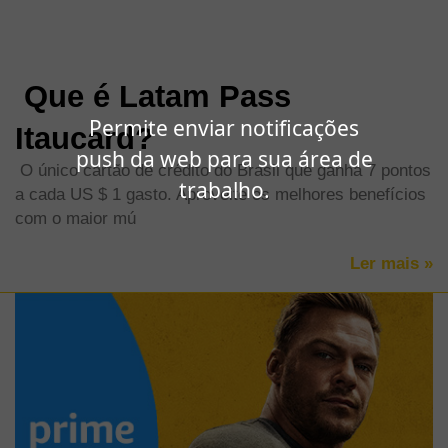
LATAM PASS Itaucard Mastercard
Internacional
Que é Latam Pass
Permite enviar notificações
Itaucard?
push da web para sua área de
O único cartão de crédito do Brasil que ganha 7 pontos
trabalho.
a cada US $ 1 gasto. Aproveite os melhores benefícios
com o maior mú
Ler mais »