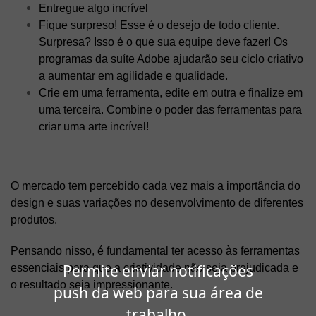
Entregue algo incrível
Fique surpreso! Esse é o desejo de todo cliente.
Surpresa? Isso é o que sua equipe deve fazer! Os
programas da suíte Adobe ajudarão seu ciclo criativo
a aumentar em agilidade e qualidade.
Crie em uma ferramenta, edite em outra e finalize em
uma terceira. Combine o poder das ferramentas para
criar uma arte incrível!
O mercado tem percebido cada vez mais a importância do
design e suas variações no desenvolvimento de diferentes
produtos.
Pensando nisso, é fundamental ter acesso às ferramentas
Permite enviar notificações
essenciais para que a criatividade não seja prejudicada e
o resultado seja impressionante.
push da web para sua área de
trabalho.